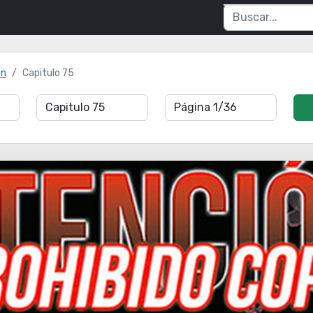
ón
Capitulo 75