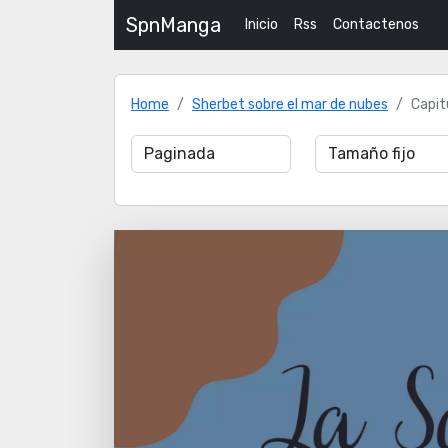
SpnManga
Inicio
Rss
Contactenos
Home
Sherbet sobre el mar de nubes
Capit