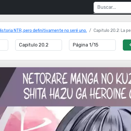
storia NTR, pero definitivamente no seré uno.
Capitulo 20.2: La per