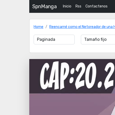
SpnManga
Inicio
Rss
Contactenos
Home
Reencarné como el Netoreador de una Hi