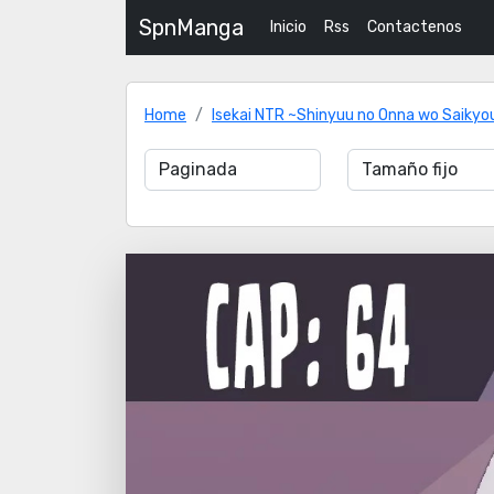
SpnManga
Inicio
Rss
Contactenos
Home
Isekai NTR ~Shinyuu no Onna wo Saikyou