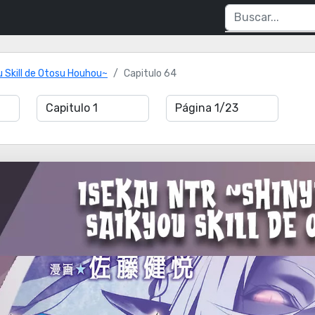
 Skill de Otosu Houhou~
Capitulo 64