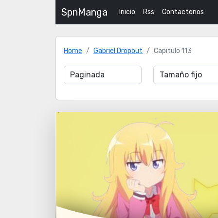
SpnManga
Inicio
Rss
Contactenos
Home
Gabriel Dropout
Capitulo 113