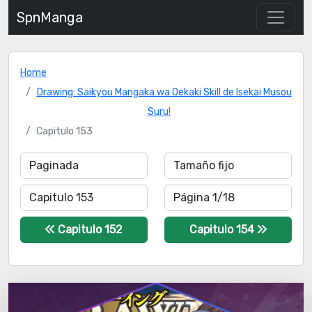
SpnManga
Home
Drawing: Saikyou Mangaka wa Oekaki Skill de Isekai Musou
Suru!
Capitulo 153
Capitulo 152
Capitulo 154