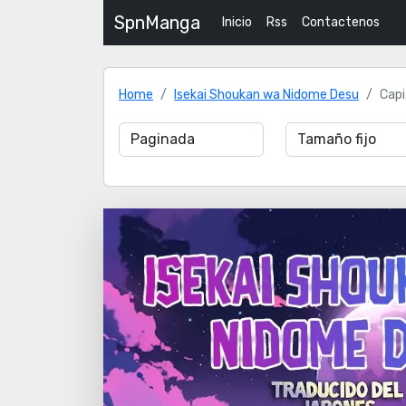
SpnManga
Inicio
Rss
Contactenos
Home
Isekai Shoukan wa Nidome Desu
Capi