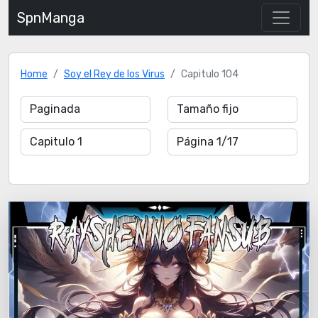
SpnManga
Home
Soy el Rey de los Virus
Capitulo 104