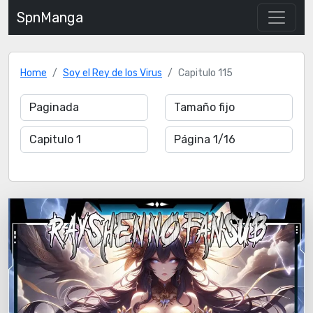
SpnManga
Home
Soy el Rey de los Virus
Capitulo 115