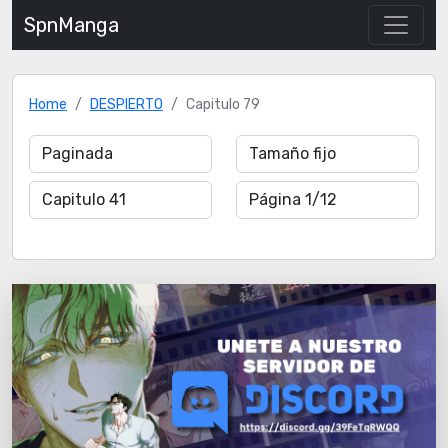
SpnManga
Home
DESPIERTO
Capitulo 79