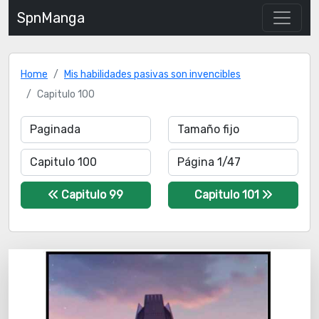
SpnManga
Home
Mis habilidades pasivas son invencibles
Capitulo 100
Capitulo 99
Capitulo 101