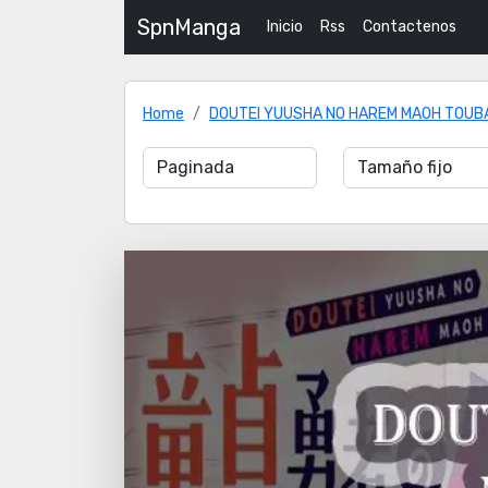
SpnManga
Inicio
Rss
Contactenos
Home
DOUTEI YUUSHA NO HAREM MAOH TOUB