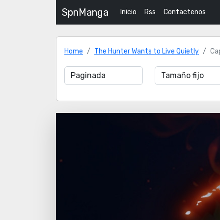
SpnManga
Inicio
Rss
Contactenos
Home
The Hunter Wants to Live Quietly
Ca