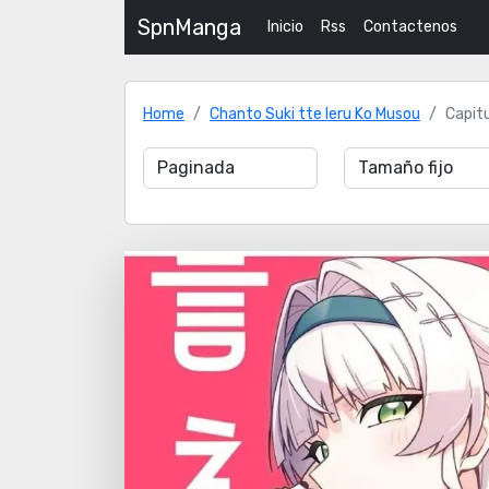
SpnManga
Inicio
Rss
Contactenos
Home
Chanto Suki tte Ieru Ko Musou
Capitu