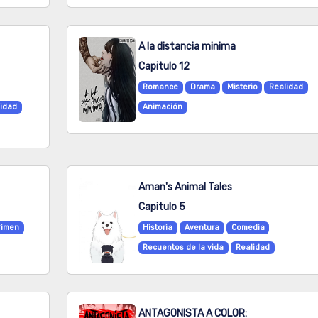
A la distancia minima
Capitulo 12
Romance
Drama
Misterio
Realidad
lidad
Animación
Aman's Animal Tales
Capitulo 5
rimen
Historia
Aventura
Comedia
Recuentos de la vida
Realidad
ANTAGONISTA A COLOR: