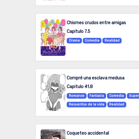
Chismes crudos entre amigas
Capitulo 7.5
Drama
Comedia
Realidad
Compré una esclava medusa
Capitulo 41.8
Romance
Fantasia
Comedia
Super
Recuentos de la vida
Realidad
Coqueteo accidental