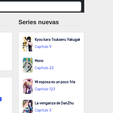
Series nuevas
Kyou kara Tsukaeru Yakugakuteki Osewa
Capitulo 9
Mono
Capitulo 22
Mi esposa es un poco fría
Capitulo 123
a
La venganza de DanZhu
Capitulo 3