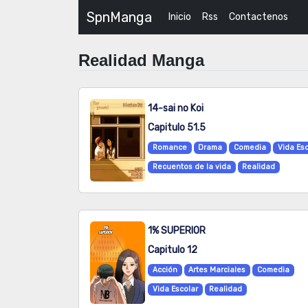
SpnManga
Inicio
Rss
Contactenos
Realidad Manga
14-sai no Koi
Capitulo 51.5
Romance
Drama
Comedia
Vida Esc
Recuentos de la vida
Realidad
1% SUPERIOR
Capitulo 12
Acción
Artes Marciales
Comedia
Vida Escolar
Realidad