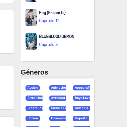
Fog (E-sports)
Capitulo 11
BLUEBLOOD DEMON
Capitulo 3
Géneros
Acción
Animación
Apocalíptico
Artes Marciales
Aventura
Boys Love
Ciberpunk
Ciencia Ficción
Comedia
Crimen
Demonios
Deporte