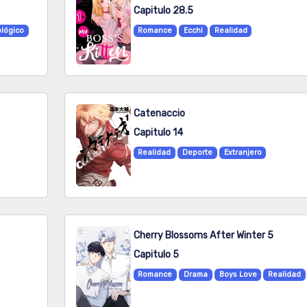
Capitulo 28.5
ológico
Romance
Ecchi
Realidad
Catenaccio
Capitulo 14
Realidad
Deporte
Extranjero
Cherry Blossoms After Winter 5
Capitulo 5
Romance
Drama
Boys Love
Realidad