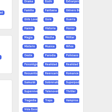
Drama
Ecchi
Extranjero
Familia
Fantasia
Género Bender
ad
Girls Love
Gore
Guerra
Harem
Historia
Horror
Magia
Mecha
Militar
Misterio
Musica
Niños
Oeste
Parodia
Policiaco
Psicológico
Realidad
Realidad Virtual
Recuentos de la vida
Reencarnación
Romance
Samurái
Sobrenatural
Superpoderes
Supervivencia
Telenovela
Thriller
Tragedia
Traps
Vampiros
Vida Escolar