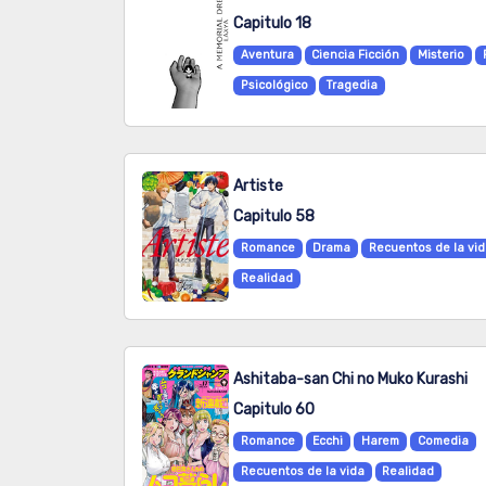
Capitulo 18
Aventura
Ciencia Ficción
Misterio
Psicológico
Tragedia
Artiste
Capitulo 58
Romance
Drama
Recuentos de la vi
Realidad
Ashitaba-san Chi no Muko Kurashi
Capitulo 60
Romance
Ecchi
Harem
Comedia
Recuentos de la vida
Realidad