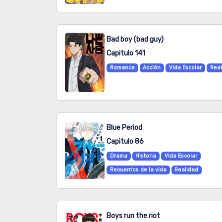
Bad boy (bad guy)
Capitulo 141
Romance
Acción
Vida Escolar
Real
Blue Period
Capitulo 86
Drama
Historia
Vida Escolar
Recuentos de la vida
Realidad
Boys run the riot