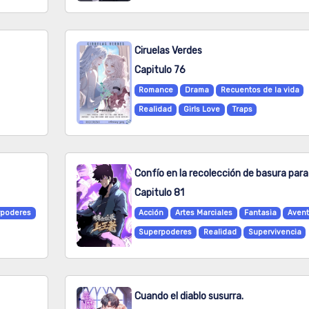
Ciruelas Verdes
Capitulo 76
Romance
Drama
Recuentos de la vida
Realidad
Girls Love
Traps
Capitulo 81
poderes
Acción
Artes Marciales
Fantasia
Avent
Superpoderes
Realidad
Supervivencia
Cuando el diablo susurra.