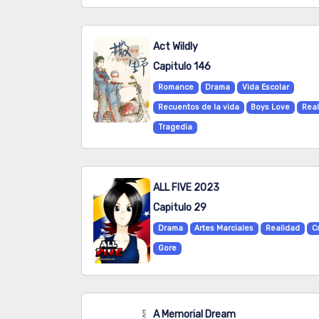
Act Wildly
Capitulo 146
Romance
Drama
Vida Escolar
Recuentos de la vida
Boys Love
Rea
Tragedia
ALL FIVE 2023
Capitulo 29
Drama
Artes Marciales
Realidad
C
Gore
A Memorial Dream