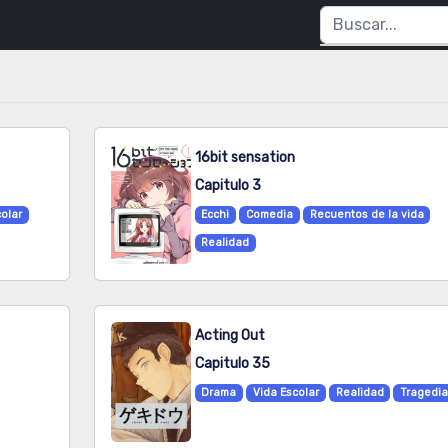
16bit sensation
Capitulo 3
olar
Ecchi
Comedia
Recuentos de la vida
Realidad
Acting Out
Capitulo 35
Drama
Vida Escolar
Realidad
Tragedi