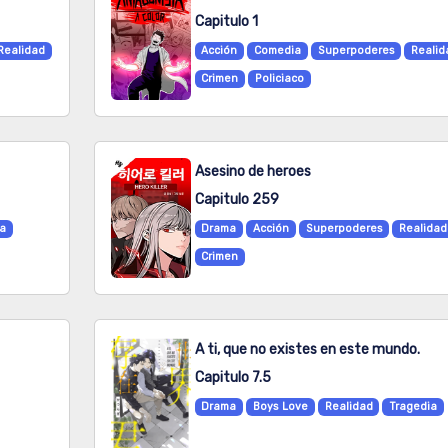
Capitulo 1
Realidad
Acción
Comedia
Superpoderes
Realid
Crimen
Policiaco
Asesino de heroes
Capitulo 259
da
Drama
Acción
Superpoderes
Realidad
Crimen
A ti, que no existes en este mundo.
Capitulo 7.5
Drama
Boys Love
Realidad
Tragedia