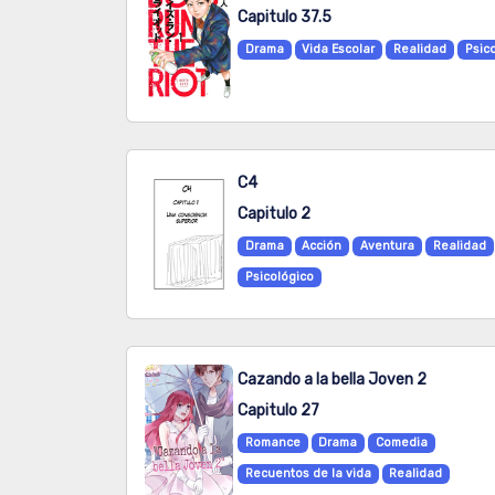
Capitulo 37.5
Drama
Vida Escolar
Realidad
Psic
C4
Capitulo 2
Drama
Acción
Aventura
Realidad
Psicológico
Cazando a la bella Joven 2
Capitulo 27
Romance
Drama
Comedia
Recuentos de la vida
Realidad