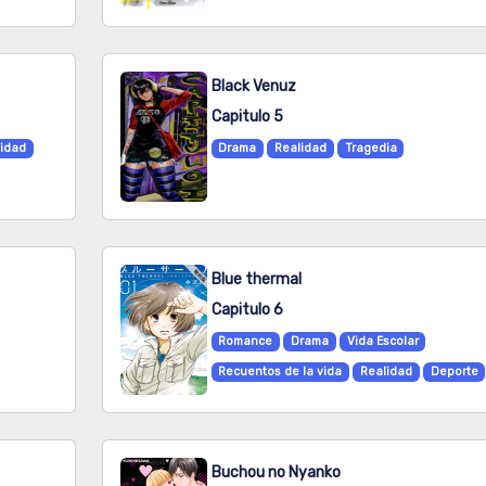
Black Venuz
Capitulo 5
idad
Drama
Realidad
Tragedia
Blue thermal
Capitulo 6
Romance
Drama
Vida Escolar
Recuentos de la vida
Realidad
Deporte
Buchou no Nyanko