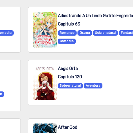
Adiestrando A Un Lindo Gatito Engreído
Capitulo 63
omedia
Romance
Drama
Sobrenatural
Fantas
Comedia
Aegis Orta
Capitulo 120
Sobrenatural
Aventura
ón
After God