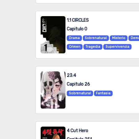
1.1 CIRCLES
Capitulo 0
Drama
Sobrenatural
Misterio
Demo
Crimen
Tragedia
Supervivencia
23:4
Capitulo 26
Sobrenatural
Fantasia
4 Cut Hero