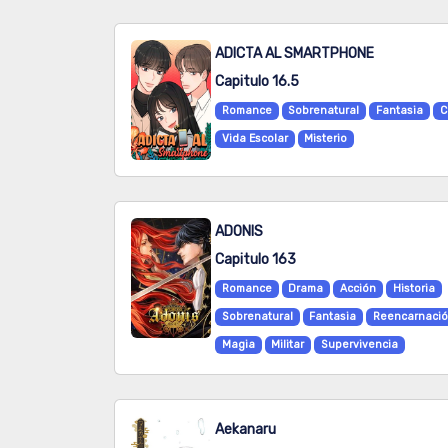
ADICTA AL SMARTPHONE
Capitulo 16.5
Romance
Sobrenatural
Fantasia
C
Vida Escolar
Misterio
ADONIS
Capitulo 163
Romance
Drama
Acción
Historia
Sobrenatural
Fantasia
Reencarnaci
Magia
Militar
Supervivencia
Aekanaru