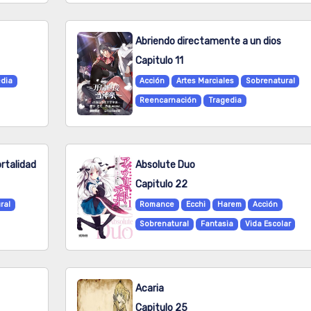
Abriendo directamente a un dios
Capitulo 11
dia
Acción
Artes Marciales
Sobrenatural
Reencarnación
Tragedia
ortalidad
Absolute Duo
Capitulo 22
ral
Romance
Ecchi
Harem
Acción
Sobrenatural
Fantasia
Vida Escolar
Acaria
Capitulo 25