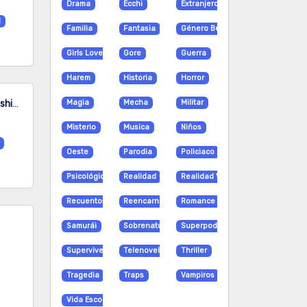
Drama
Ecchi
Extranjero
l
Familia
Fantasia
Género Bender
Girls Love
Gore
Guerra
Harem
Historia
Horror
7-dai Tatarimasu no de Hayaku Kekkon shite Kudasai!
Magia
Mecha
Militar
Misterio
Musica
Niños
Oeste
Parodia
Policiaco
Psicológico
Realidad
Realidad Virtual
Recuentos de la vida
Reencarnación
Romance
Samurái
Sobrenatural
Superpoderes
Supervivencia
Telenovela
Thriller
Tragedia
Traps
Vampiros
Vida Escolar