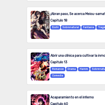
¡Abran paso, Se acerca Meiou-sama!
Capitulo 18
Ecchi
Sobrenatural
Fantasia
Trage
Abrir una clínica para cultivar la inm
Capitulo 13
Romance
Drama
Harem
Sobrenatu
Comedia
Acaparamiento en el infierno
Capitulo 60