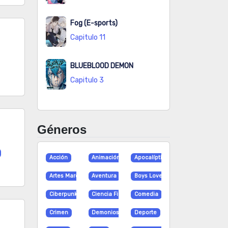
Fog (E-sports)
Capitulo 11
BLUEBLOOD DEMON
Capitulo 3
Géneros
Acción
Animación
Apocalíptico
Artes Marciales
Aventura
Boys Love
Ciberpunk
Ciencia Ficción
Comedia
Crimen
Demonios
Deporte