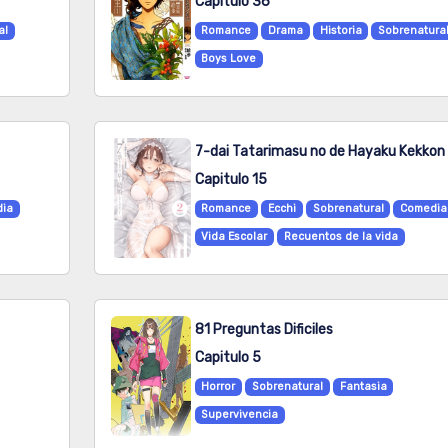
Capitulo 36
al
Romance
Drama
Historia
Sobrenatura
Boys Love
Capitulo 15
ia
Romance
Ecchi
Sobrenatural
Comedia
Vida Escolar
Recuentos de la vida
81 Preguntas Dificiles
Capitulo 5
Horror
Sobrenatural
Fantasia
Supervivencia