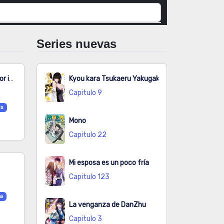
Series nuevas
100.000 niveles de refinación: Emperador inmortal.
Kyou kara Tsukaeru Yakugakuteki Osewa
Capitulo 9
es
Mono
Capitulo 22
Mi esposa es un poco fría
Capitulo 123
a
La venganza de DanZhu
Capitulo 3