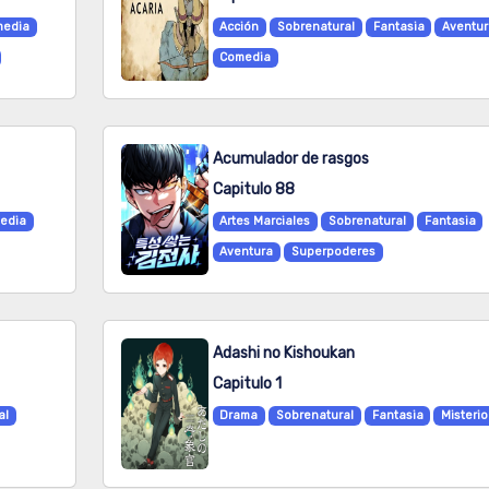
edia
Acción
Sobrenatural
Fantasia
Aventu
Comedia
Acumulador de rasgos
Capitulo 88
edia
Artes Marciales
Sobrenatural
Fantasia
Aventura
Superpoderes
Adashi no Kishoukan
Capitulo 1
al
Drama
Sobrenatural
Fantasia
Misterio