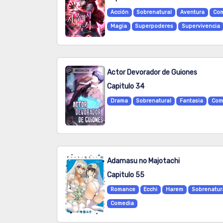
Acción
Sobrenatural
Aventura
Com
Magia
Superpoderes
Supervivencia
Actor Devorador de Guiones
Capitulo 34
Drama
Sobrenatural
Fantasia
Com
Adamasu no Majotachi
Capitulo 55
Romance
Ecchi
Harem
Sobrenatur
Comedia