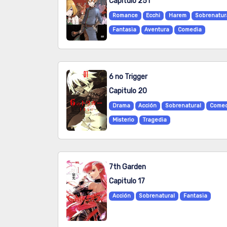
Capitulo 251
Romance
Ecchi
Harem
Sobrenatur
Fantasia
Aventura
Comedia
6 no Trigger
Capitulo 20
Drama
Acción
Sobrenatural
Comed
Misterio
Tragedia
7th Garden
Capitulo 17
Acción
Sobrenatural
Fantasia