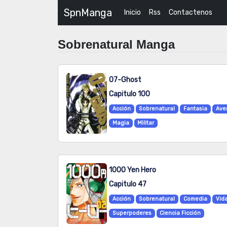
SpnManga
Inicio
Rss
Contactenos
Sobrenatural Manga
07-Ghost
Capitulo 100
Acción
Sobrenatural
Fantasia
Ave
Magia
Militar
1000 Yen Hero
Capitulo 47
Acción
Sobrenatural
Comedia
Vida
Superpoderes
Ciencia Ficción