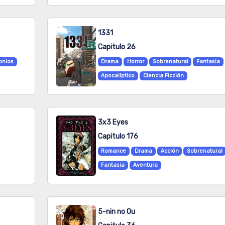
1331
Capitulo 26
nios
Drama
Horror
Sobrenatural
Fantasia
Apocalíptico
Ciencia Ficción
3x3 Eyes
Capitulo 176
Romance
Drama
Acción
Sobrenatural
Fantasia
Aventura
5-nin no Ou