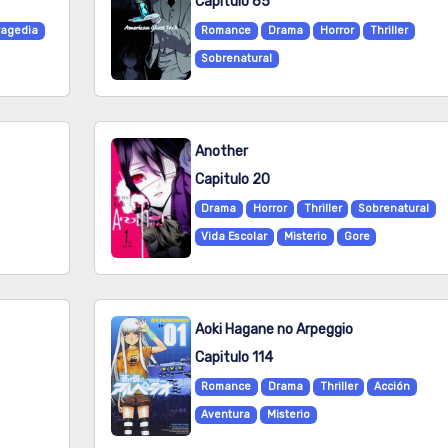
Capitulo 65
ragedia
Romance
Drama
Horror
Thriller
Sobrenatural
Another
Capitulo 20
Drama
Horror
Thriller
Sobrenatural
Vida Escolar
Misterio
Gore
Aoki Hagane no Arpeggio
Capitulo 114
Romance
Drama
Thriller
Acción
Aventura
Misterio