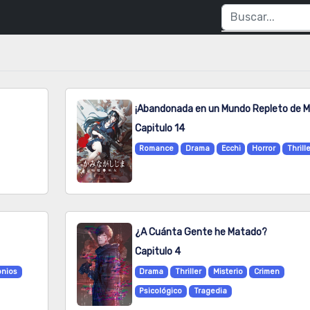
Capitulo 14
Romance
Drama
Ecchi
Horror
Thrill
¿A Cuánta Gente he Matado?
Capitulo 4
nios
Drama
Thriller
Misterio
Crimen
Psicológico
Tragedia