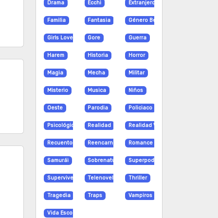
Drama
Ecchi
Extranjero
Familia
Fantasia
Género Bender
Girls Love
Gore
Guerra
Harem
Historia
Horror
Magia
Mecha
Militar
Misterio
Musica
Niños
Oeste
Parodia
Policiaco
Psicológico
Realidad
Realidad Virtual
Recuentos de la vida
Reencarnación
Romance
Samurái
Sobrenatural
Superpoderes
Supervivencia
Telenovela
Thriller
Tragedia
Traps
Vampiros
Vida Escolar