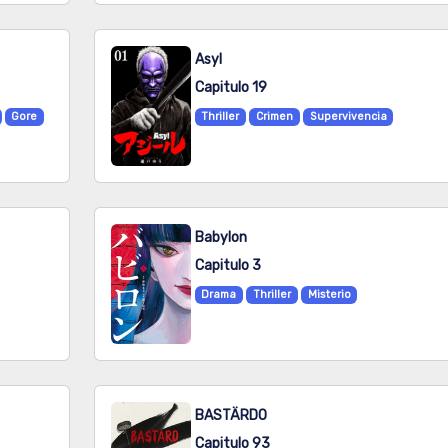
Asyl
Capitulo 19
Gore
Thriller
Crimen
Supervivencia
Babylon
Capitulo 3
Drama
Thriller
Misterio
BASTÄRDO
Capitulo 93