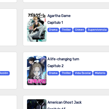
Agartha Game
Capitulo 1
Drama
Thriller
Crimen
Supervivencia
A life-changing turn
Capitulo 2
Acción
Drama
Thriller
Vida Escolar
Misterio
American Ghost Jack