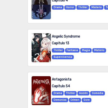
Capitulo 4
Drama
Horror
Thriller
Misterio
T
Angelic Syndrome
Capitulo 13
Thriller
Fantasia
Magia
Misterio
Supervivencia
Antagonista
Capitulo 54
Drama
Thriller
Acción
Comedia
Demonios
Crimen
Gore