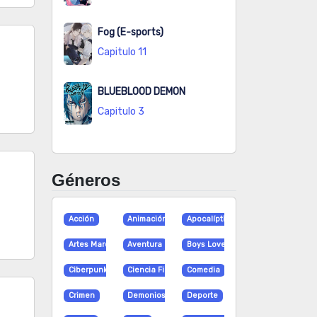
Fog (E-sports)
Capitulo 11
BLUEBLOOD DEMON
Capitulo 3
Géneros
Acción
Animación
Apocalíptico
Artes Marciales
Aventura
Boys Love
Ciberpunk
Ciencia Ficción
Comedia
Crimen
Demonios
Deporte