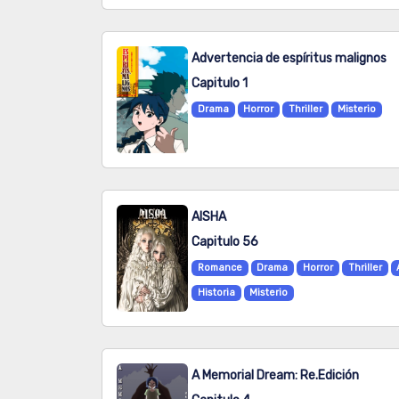
Advertencia de espíritus malignos
Capitulo 1
Drama
Horror
Thriller
Misterio
AISHA
Capitulo 56
Romance
Drama
Horror
Thriller
Historia
Misterio
A Memorial Dream: Re.Edición