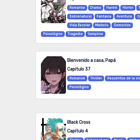
Romance
Drama
Harem
Horror
T
Sobrenatural
Fantasia
Aventura
C
Vida Escolar
Misterio
Demonios
Psicológico
Tragedia
Vampiros
Bienvenido a casa, Papá
Capitulo 37
Romance
Thriller
Recuentos de la vi
Psicológico
Black Cross
Capitulo 4