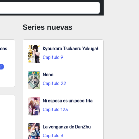
Series nuevas
¡Abandonada en un Mundo Repleto de Monstruos!
Kyou kara Tsukaeru Yakugakuteki Osewa
Capitulo 9
er
Mono
Capitulo 22
Mi esposa es un poco fría
Capitulo 123
La venganza de DanZhu
Capitulo 3