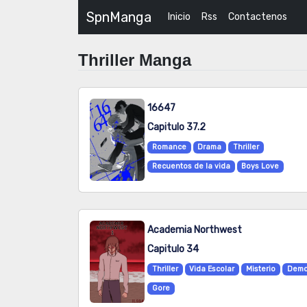
SpnManga
Inicio
Rss
Contactenos
Thriller Manga
16647
Capitulo 37.2
Romance
Drama
Thriller
Recuentos de la vida
Boys Love
Academia Northwest
Capitulo 34
Thriller
Vida Escolar
Misterio
Demo
Gore