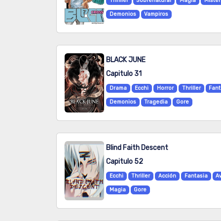
Thriller
Sobrenatural
Magia
Mister
Demonios
Vampiros
BLACK JUNE
Capitulo 31
Drama
Ecchi
Horror
Thriller
Fant
Demonios
Tragedia
Gore
Blind Faith Descent
Capitulo 52
Ecchi
Thriller
Acción
Fantasia
A
Magia
Gore