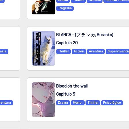
io
Drama
Thriller
Historia
Ciencia Ficción
Tragedia
BLANCA - (ブ ラ ン カ, Buranka)
Capitulo 20
asia
Thriller
Acción
Aventura
Supervivenci
Blood on the wall
Capitulo 5
ventura
Drama
Horror
Thriller
Psicológico