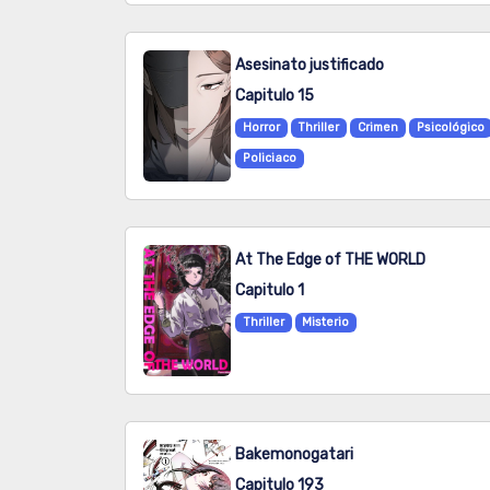
Asesinato justificado
Capitulo 15
Horror
Thriller
Crimen
Psicológico
Policiaco
At The Edge of THE WORLD
Capitulo 1
Thriller
Misterio
Bakemonogatari
Capitulo 193