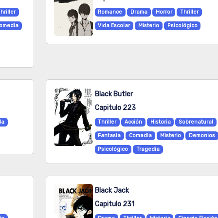
hriller
Romance
Drama
Horror
Thriller
omedia
Vida Escolar
Misterio
Psicológico
Black Butler
Capitulo 223
da
Thriller
Acción
Historia
Sobrenatural
Fantasia
Comedia
Misterio
Demonios
Psicológico
Tragedia
Black Jack
Capitulo 231