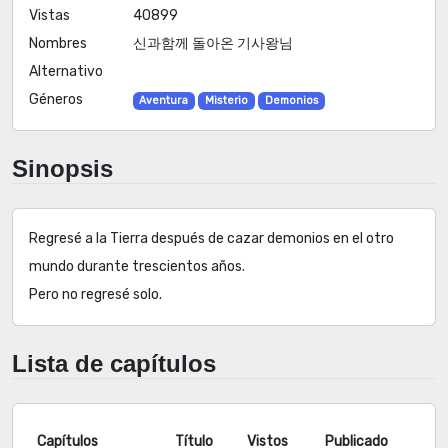
Vistas
40899
Nombres
신과함께 돌아온 기사왕님
Alternativo
Géneros
Aventura
Misterio
Demonios
Sinopsis
Regresé a la Tierra después de cazar demonios en el otro
mundo durante trescientos años.
Pero no regresé solo.
Lista de capítulos
Capítulos
Título
Vistos
Publicado