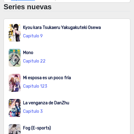
Series nuevas
Capitulo 166
N/A
63
2026-08-05
Capitulo 165
N/A
61
2026-08-05
Kyou kara Tsukaeru Yakugakuteki Osewa
Capitulo 9
Capitulo 164
N/A
60
2026-08-05
Capitulo 163
N/A
109
2026-08-05
Mono
Capitulo 22
Capitulo 162
N/A
58
2026-08-05
Mi esposa es un poco fría
Capitulo 161
N/A
63
2026-08-05
Capitulo 123
Capitulo 160
N/A
61
2026-08-05
La venganza de DanZhu
Capitulo 159
N/A
59
2026-08-05
Capitulo 3
Capitulo 158
N/A
55
2026-08-05
Fog (E-sports)
Capitulo 157
N/A
57
2026-08-05