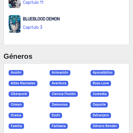
Capitulo 11
Capitulo 156
N/A
57
2026-08-05
BLUEBLOOD DEMON
Capitulo 155
N/A
64
2026-08-05
Capitulo 3
Capitulo 154
N/A
59
2026-08-05
Capitulo 153
N/A
60
2026-08-05
Géneros
Capitulo 152
N/A
63
2026-08-05
Acción
Animación
Apocalíptico
Capitulo 151
N/A
69
2026-08-05
Artes Marciales
Aventura
Boys Love
Capitulo 150
N/A
65
2026-08-05
Ciberpunk
Ciencia Ficción
Comedia
Crimen
Demonios
Deporte
Capitulo 149
N/A
75
2026-08-04
Drama
Ecchi
Extranjero
Capitulo 148
N/A
78
2026-08-03
Familia
Fantasia
Género Bender
Capitulo 147
N/A
72
2026-08-04