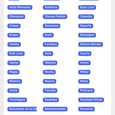
13
Artes Marciales
Aventura
Boys Love
Capitulo
N/A
54
2026-08-05
Ciberpunk
Ciencia Ficción
Comedia
12
Crimen
Demonios
Deporte
Capitulo
N/A
52
2026-07-31
Drama
Ecchi
Extranjero
11
Familia
Fantasia
Género Bender
Capitulo
N/A
57
2026-08-04
Girls Love
Gore
Guerra
10
Harem
Historia
Horror
Capitulo
Secreto
55
2026-07-29
Magia
Mecha
Militar
9
Misterio
Musica
Niños
Capitulo
Amor oculto
53
2026-08-01
Oeste
Parodia
Policiaco
8
Psicológico
Realidad
Realidad Virtual
Capitulo
Sakura Shindo.
61
2026-07-29
Recuentos de la vida
Reencarnación
Romance