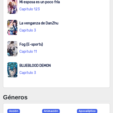
Mi esposa es un poco fría
19
Capitulo 123
Capitulo
N/A
54
2026-07-29
La venganza de DanZhu
18
Capitulo 3
Capitulo
N/A
60
2026-08-03
17
Fog (E-sports)
Capitulo 11
Capitulo
N/A
63
2026-07-30
16
BLUEBLOOD DEMON
Capitulo
N/A
57
2026-07-29
Capitulo 3
15
Capitulo
N/A
41
2026-08-04
Géneros
14
Capitulo
N/A
48
2026-07-29
Acción
Animación
Apocalíptico