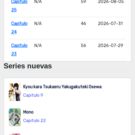
Capitulo
N/A
59
2026-08-05
25
Capitulo
N/A
46
2026-07-31
24
Capitulo
N/A
56
2026-07-29
23
Series nuevas
Capitulo
N/A
58
2026-07-29
22
Kyou kara Tsukaeru Yakugakuteki Osewa
Capitulo
N/A
57
2026-07-29
Capitulo 9
21
Capitulo
N/A
63
2026-08-01
Mono
20
Capitulo 22
Capitulo
N/A
72
2026-08-03