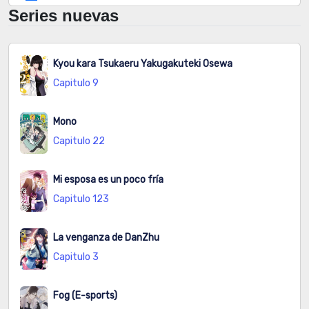
Series nuevas
Capitulo
N/A
68
2026-07-20
69
Kyou kara Tsukaeru Yakugakuteki Osewa
Capitulo
N/A
88
2026-07-26
Capitulo 9
68
Mono
Capitulo
N/A
65
2026-08-05
Capitulo 22
67
Capitulo
N/A
80
2026-08-04
Mi esposa es un poco fría
66
Capitulo 123
Capitulo
N/A
86
2026-08-04
La venganza de DanZhu
65
Capitulo 3
Capitulo
[FANBOX] La
125
2026-08-04
Fog (E-sports)
64.3
hermanita no puede