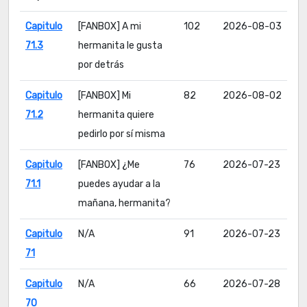
Capitulo
[FANBOX] A mi
102
2026-08-03
71.3
hermanita le gusta
por detrás
Capitulo
[FANBOX] Mi
82
2026-08-02
71.2
hermanita quiere
pedirlo por sí misma
Capitulo
[FANBOX] ¿Me
76
2026-07-23
71.1
puedes ayudar a la
mañana, hermanita?
Capitulo
N/A
91
2026-07-23
71
Capitulo
N/A
66
2026-07-28
70