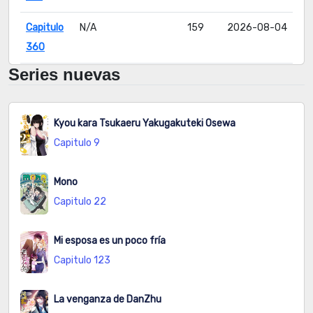
Capitulo
N/A
159
2026-08-04
360
Series nuevas
Capitulo
N/A
220
2026-08-04
359
Kyou kara Tsukaeru Yakugakuteki Osewa
Capitulo
N/A
248
2026-08-05
Capitulo 9
358
Capitulo
N/A
251
2026-08-06
Mono
357
Capitulo 22
Capitulo
N/A
242
2026-08-05
Mi esposa es un poco fría
356
Capitulo 123
Capitulo
N/A
297
2026-08-05
La venganza de DanZhu
355