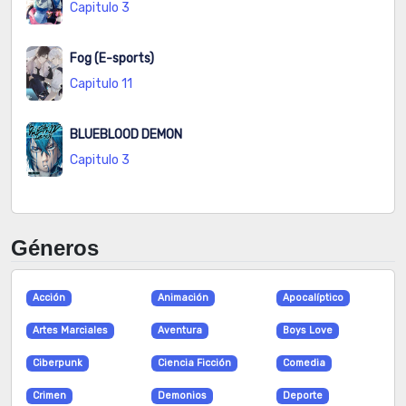
Capitulo 3
Capitulo
N/A
296
2026-08-05
354
Fog (E-sports)
Capitulo 11
Capitulo
N/A
272
2026-08-05
353
BLUEBLOOD DEMON
Capitulo
N/A
272
2026-08-05
Capitulo 3
352
Capitulo
N/A
263
2026-08-05
Géneros
351
Capitulo
N/A
229
2026-08-05
Acción
Animación
Apocalíptico
350
Artes Marciales
Aventura
Boys Love
Capitulo
N/A
199
2026-08-05
Ciberpunk
Ciencia Ficción
Comedia
349
Crimen
Demonios
Deporte