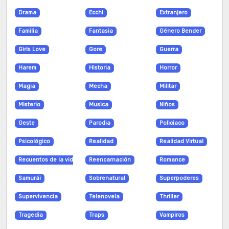
Capitulo
N/A
266
2026-08-05
Drama
Ecchi
Extranjero
348
Familia
Fantasia
Género Bender
Capitulo
N/A
258
2026-08-05
Girls Love
Gore
Guerra
347
Harem
Historia
Horror
Capitulo
N/A
273
2026-08-05
Magia
Mecha
Militar
346
Misterio
Musica
Niños
Capitulo
N/A
271
2026-08-05
Oeste
Parodia
Policiaco
345
Psicológico
Realidad
Realidad Virtual
Capitulo
N/A
274
2026-08-05
Recuentos de la vida
Reencarnación
Romance
344
Samurái
Sobrenatural
Superpoderes
Capitulo
N/A
287
2026-08-05
Supervivencia
Telenovela
Thriller
343
Tragedia
Traps
Vampiros