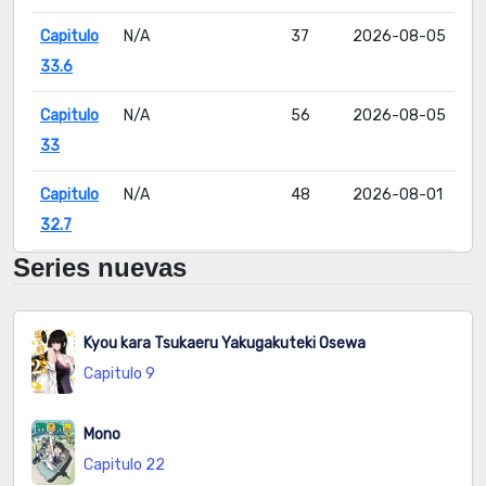
Capitulo
N/A
37
2026-08-05
33.6
Capitulo
N/A
56
2026-08-05
33
Capitulo
N/A
48
2026-08-01
32.7
Series nuevas
Capitulo
N/A
48
2026-07-21
32.6
Kyou kara Tsukaeru Yakugakuteki Osewa
Capitulo
N/A
67
2026-08-02
Capitulo 9
32
Capitulo
N/A
46
2026-08-05
Mono
31.6
Capitulo 22