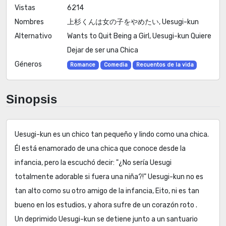
Vistas
6214
Nombres
上杉くんは女の子をやめたい, Uesugi-kun
Alternativo
Wants to Quit Being a Girl, Uesugi-kun Quiere
Dejar de ser una Chica
Géneros
Romance
Comedia
Recuentos de la vida
Sinopsis
Uesugi-kun es un chico tan pequeño y lindo como una chica.
Él está enamorado de una chica que conoce desde la
infancia, pero la escuchó decir: "¿No sería Uesugi
totalmente adorable si fuera una niña?!" Uesugi-kun no es
tan alto como su otro amigo de la infancia, Eito, ni es tan
bueno en los estudios, y ahora sufre de un corazón roto .
Un deprimido Uesugi-kun se detiene junto a un santuario