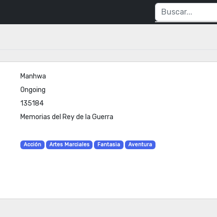
Manhwa
Ongoing
135184
Memorias del Rey de la Guerra
Acción
Artes Marciales
Fantasia
Aventura