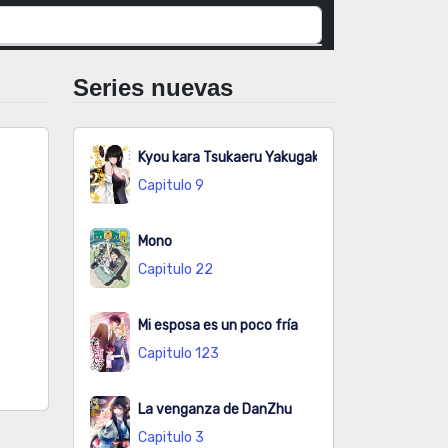
Series nuevas
Kyou kara Tsukaeru Yakugakuteki Osewa
Capitulo 9
Mono
Capitulo 22
Mi esposa es un poco fría
Capitulo 123
La venganza de DanZhu
Capitulo 3