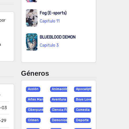
Fog (E-sports)
por
Capitulo 11
BLUEBLOOD DEMON
a
Capitulo 3
Géneros
Acción
Animación
Apocalíptico
o
Artes Marciales
Aventura
Boys Love
-03
Ciberpunk
Ciencia Ficción
Comedia
-29
Crimen
Demonios
Deporte