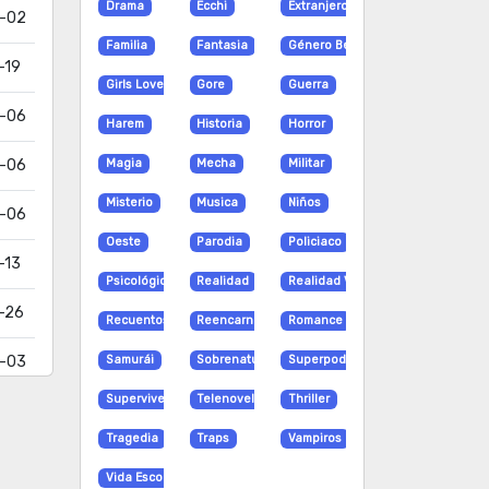
Drama
Ecchi
Extranjero
-02
Familia
Fantasia
Género Bender
-19
Girls Love
Gore
Guerra
-06
Harem
Historia
Horror
-06
Magia
Mecha
Militar
Misterio
Musica
Niños
-06
Oeste
Parodia
Policiaco
-13
Psicológico
Realidad
Realidad Virtual
-26
Recuentos de la vida
Reencarnación
Romance
-03
Samurái
Sobrenatural
Superpoderes
Supervivencia
Telenovela
Thriller
-30
Tragedia
Traps
Vampiros
-25
Vida Escolar