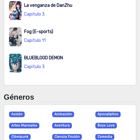
La venganza de DanZhu
Capitulo 3
Fog (E-sports)
Capitulo 11
BLUEBLOOD DEMON
Capitulo 3
Géneros
Acción
Animación
Apocalíptico
Artes Marciales
Aventura
Boys Love
Ciberpunk
Ciencia Ficción
Comedia