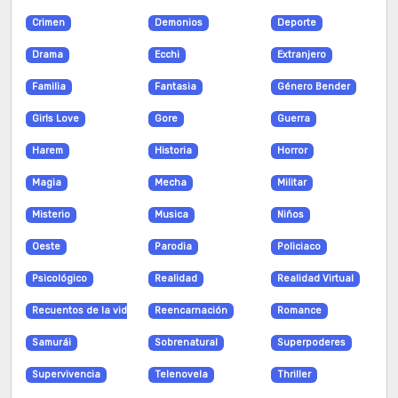
Crimen
Demonios
Deporte
Drama
Ecchi
Extranjero
Familia
Fantasia
Género Bender
Girls Love
Gore
Guerra
Harem
Historia
Horror
Magia
Mecha
Militar
Misterio
Musica
Niños
Oeste
Parodia
Policiaco
Psicológico
Realidad
Realidad Virtual
Recuentos de la vida
Reencarnación
Romance
Samurái
Sobrenatural
Superpoderes
Supervivencia
Telenovela
Thriller