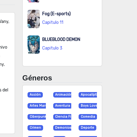
Fog (E-sports)
Vany,
Capitulo 11
BLUEBLOOD DEMON
hivo
Capitulo 3
a
ny,
Géneros
s del
Acción
Animación
Apocalíptico
Artes Marciales
Aventura
Boys Love
Ciberpunk
Ciencia Ficción
Comedia
Crimen
Demonios
Deporte