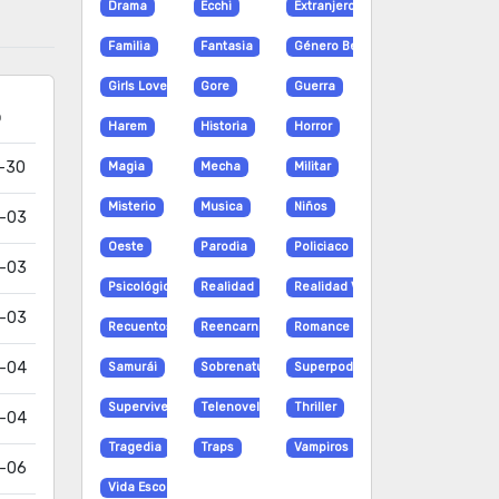
Drama
Ecchi
Extranjero
Familia
Fantasia
Género Bender
Girls Love
Gore
Guerra
o
Harem
Historia
Horror
-30
Magia
Mecha
Militar
Misterio
Musica
Niños
-03
Oeste
Parodia
Policiaco
-03
Psicológico
Realidad
Realidad Virtual
-03
Recuentos de la vida
Reencarnación
Romance
-04
Samurái
Sobrenatural
Superpoderes
Supervivencia
Telenovela
Thriller
-04
Tragedia
Traps
Vampiros
-06
Vida Escolar