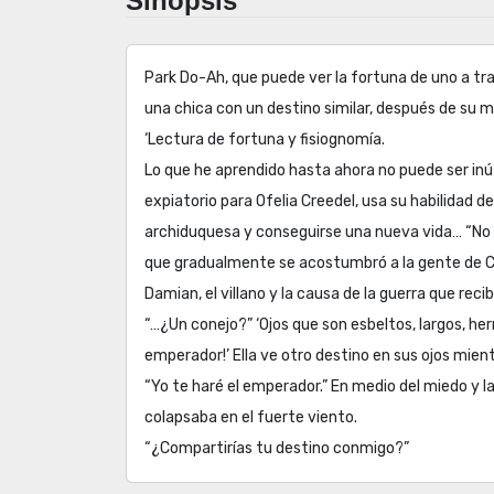
Sinopsis
Park Do-Ah, que puede ver la fortuna de uno a tr
una chica con un destino similar, después de su 
‘Lectura de fortuna y fisiognomía.
Lo que he aprendido hasta ahora no puede ser inút
expiatorio para Ofelia Creedel, usa su habilidad de
archiduquesa y conseguirse una nueva vida… “No 
que gradualmente se acostumbró a la gente de Cre
Damian, el villano y la causa de la guerra que recib
“…¿Un conejo?” ‘Ojos que son esbeltos, largos, he
emperador!’ Ella ve otro destino en sus ojos mientr
“Yo te haré el emperador.” En medio del miedo y la
colapsaba en el fuerte viento.
“¿Compartirías tu destino conmigo?”