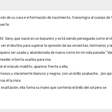
avés de su cara e información de nacimiento, transmigra al cuerpo de 
muerte.
il.’ Vany, que nació en un basurero y está siendo perseguida como el c
 ver el destino para superar la opresión de las sirvientas, hermanos y l
quiero ser usada y abandonada de nuevo como en mi vida pasada.” Va
edel, intenta usarlos para irse.
ió el oráculo maldito, aparece frente a ella.
rmosos y claramente blancos y negros, con un brillo azabache… ¡los ojo
as él la mira.
 exaltación, ella toma su mano que contenía el brillo del sol pero se