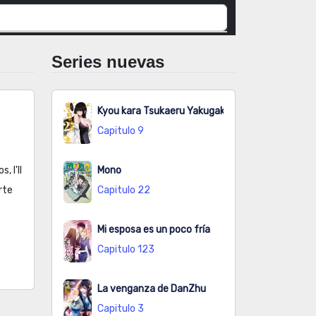
Series nuevas
Kyou kara Tsukaeru Yakugakuteki Osewa
Capitulo 9
 I'll
Mono
rte
Capitulo 22
Mi esposa es un poco fría
Capitulo 123
La venganza de DanZhu
Capitulo 3