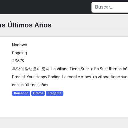
Sus Últimos Años
Manhwa
Ongoing
23579
흑막의 말년운이 좋다, La Villana Tiene Suerte En Sus Últimos Años,
Predict Your Happy Ending, La mente maestra villana tiene sue
en sus últimos años
Romance
Drama
Tragedia