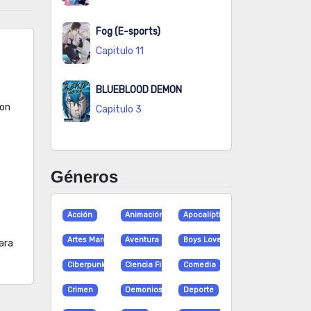
Fog (E-sports)
Capitulo 11
BLUEBLOOD DEMON
ron
Capitulo 3
Géneros
Acción
Animación
Apocalíptico
Artes Marciales
Aventura
Boys Love
ara
Ciberpunk
Ciencia Ficción
Comedia
Crimen
Demonios
Deporte