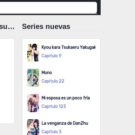
Death Game Ni Makikomore Mashita, Isekai Gaeri No Moto Yusha Desuga
Series nuevas
Kyou kara Tsukaeru Yakugakuteki Osewa
Capitulo 9
Mono
Capitulo 22
Mi esposa es un poco fría
Capitulo 123
La venganza de DanZhu
Capitulo 3