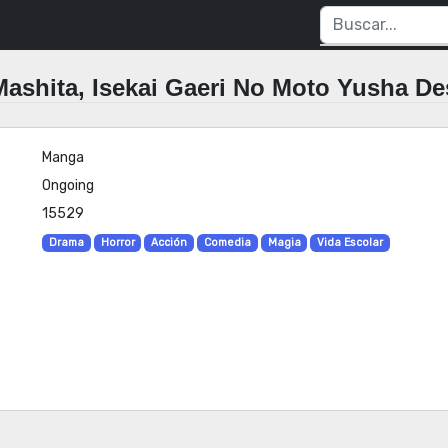
Manga
Ongoing
15529
Drama
Horror
Acción
Comedia
Magia
Vida Escolar