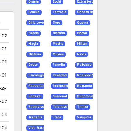
Drama
Ecchi
Extranjero
Familia
Fantasia
Género Bender
o
Girls Love
Gore
Guerra
Harem
Historia
Horror
-02
Magia
Mecha
Militar
-01
Misterio
Musica
Niños
-01
Oeste
Parodia
Policiaco
-01
Psicológico
Realidad
Realidad Virtual
Recuentos de la vida
Reencarnación
Romance
-29
Samurái
Sobrenatural
Superpoderes
-02
Supervivencia
Telenovela
Thriller
-04
Tragedia
Traps
Vampiros
-04
Vida Escolar