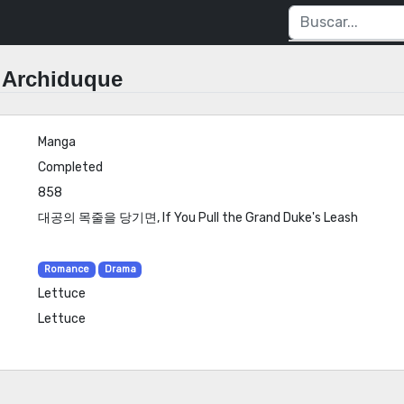
l Archiduque
Manga
Completed
858
대공의 목줄을 당기면, If You Pull the Grand Duke's Leash
Romance
Drama
Lettuce
Lettuce