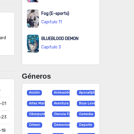
Fog (E-sports)
Capitulo 11
pard
BLUEBLOOD DEMON
Capitulo 3
Géneros
o
Acción
Animación
Apocalíptico
-01
Artes Marciales
Aventura
Boys Love
Ciberpunk
Ciencia Ficción
Comedia
-23
Crimen
Demonios
Deporte
-18