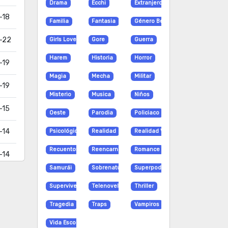
Drama
Ecchi
Extranjero
-18
Familia
Fantasia
Género Bender
-22
Girls Love
Gore
Guerra
Harem
Historia
Horror
-19
Magia
Mecha
Militar
-19
Misterio
Musica
Niños
-15
Oeste
Parodia
Policiaco
-14
Psicológico
Realidad
Realidad Virtual
Recuentos de la vida
Reencarnación
Romance
-14
Samurái
Sobrenatural
Superpoderes
-14
Supervivencia
Telenovela
Thriller
-14
Tragedia
Traps
Vampiros
-14
Vida Escolar