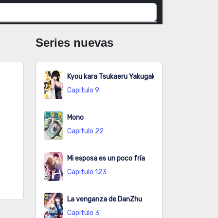
Series nuevas
Kyou kara Tsukaeru Yakugakuteki Osewa
Capitulo 9
Mono
Capitulo 22
Mi esposa es un poco fría
Capitulo 123
La venganza de DanZhu
Capitulo 3