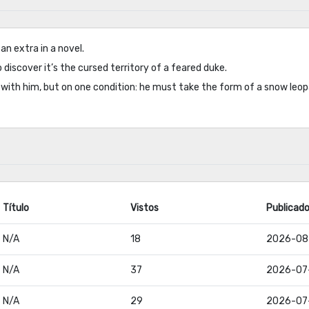
 an extra in a novel.
 discover it’s the cursed territory of a feared duke.
al with him, but on one condition: he must take the form of a snow leo
Título
Vistos
Publicad
N/A
18
2026-08
N/A
37
2026-07
N/A
29
2026-07