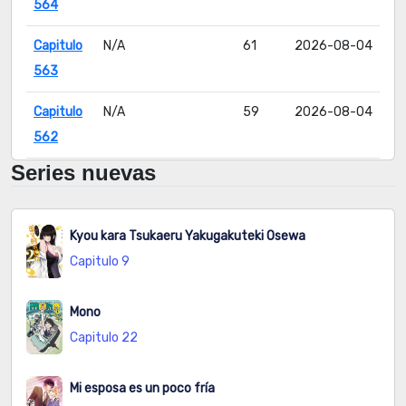
564
Capitulo
N/A
61
2026-08-04
563
Capitulo
N/A
59
2026-08-04
562
Series nuevas
Capitulo
N/A
65
2026-08-04
561
Kyou kara Tsukaeru Yakugakuteki Osewa
Capitulo
N/A
70
2026-08-04
Capitulo 9
560
Capitulo
N/A
69
2026-08-04
Mono
559
Capitulo 22
Capitulo
N/A
80
2026-08-04
Mi esposa es un poco fría
558