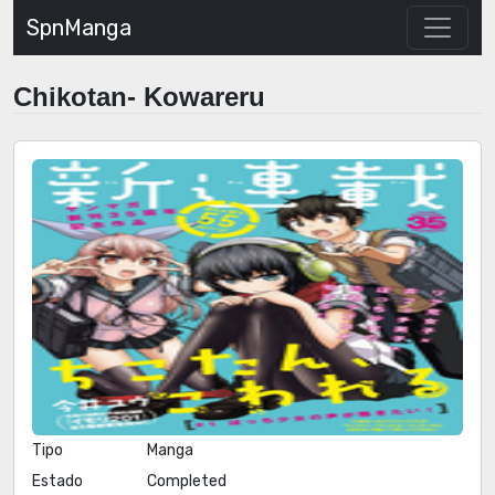
SpnManga
Chikotan- Kowareru
Tipo
Manga
Estado
Completed