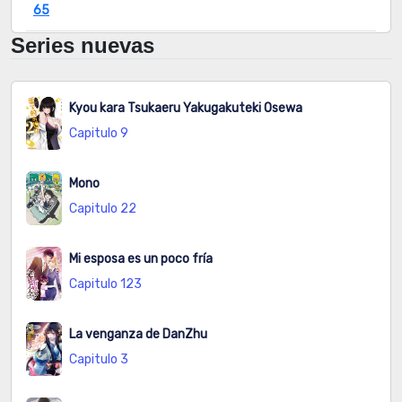
65
Series nuevas
Capitulo
N/A
42
2026-08-06
64
Kyou kara Tsukaeru Yakugakuteki Osewa
Capitulo
N/A
45
2026-07-31
Capitulo 9
63
Capitulo
N/A
50
2026-08-06
Mono
62
Capitulo 22
Capitulo
N/A
44
2026-07-31
Mi esposa es un poco fría
61
Capitulo 123
Capitulo
N/A
47
2026-08-06
La venganza de DanZhu
60
Capitulo 3
Capitulo
N/A
45
2026-08-05