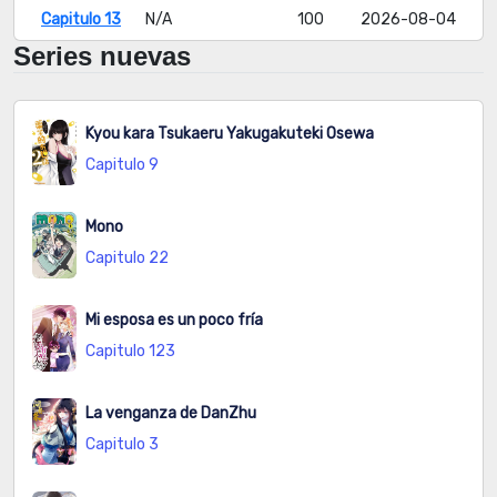
Capitulo 13
N/A
100
2026-08-04
Series nuevas
Capitulo
N/A
124
2026-08-04
12.5
Kyou kara Tsukaeru Yakugakuteki Osewa
Capitulo 12
N/A
102
2026-08-04
Capitulo 9
Capitulo
N/A
78
2026-08-04
Mono
11.5
Capitulo 22
Capitulo 11
N/A
91
2026-08-05
Mi esposa es un poco fría
Capitulo
N/A
88
2026-08-04
Capitulo 123
10.6
Capitulo
N/A
86
2026-08-04
La venganza de DanZhu
10.5
Capitulo 3
Capitulo 10
N/A
105
2026-08-04