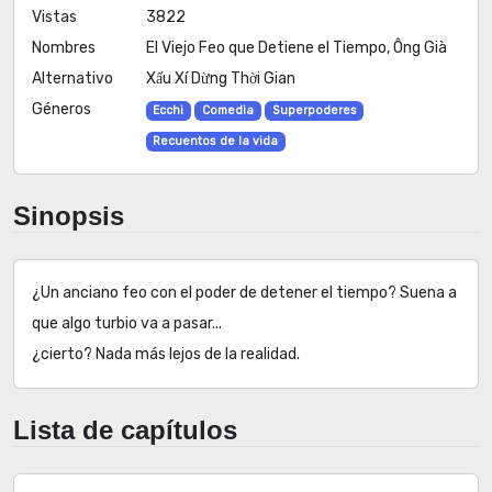
Vistas
3822
Nombres
El Viejo Feo que Detiene el Tiempo, Ông Già
Alternativo
Xấu Xí Dừng Thời Gian
Géneros
Ecchi
Comedia
Superpoderes
Recuentos de la vida
Sinopsis
¿Un anciano feo con el poder de detener el tiempo? Suena a
que algo turbio va a pasar...
¿cierto? Nada más lejos de la realidad.
Lista de capítulos