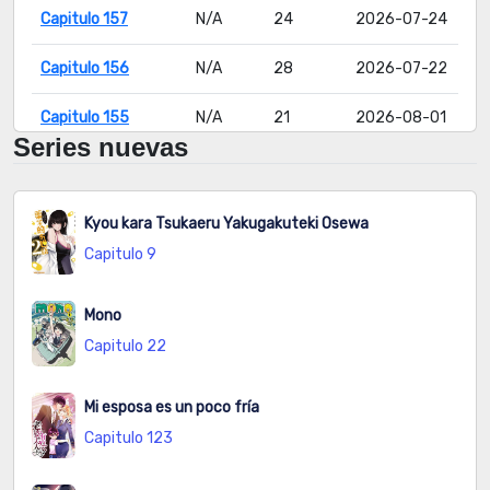
Capitulo 157
N/A
24
2026-07-24
Capitulo 156
N/A
28
2026-07-22
Capitulo 155
N/A
21
2026-08-01
Series nuevas
Capitulo 154
N/A
19
2026-08-04
Capitulo 153
N/A
20
2026-07-22
Kyou kara Tsukaeru Yakugakuteki Osewa
Capitulo 9
Capitulo 152
N/A
23
2026-08-04
Capitulo 151
N/A
21
2026-07-22
Mono
Capitulo 22
Capitulo 150
N/A
34
2026-08-03
Mi esposa es un poco fría
Capitulo 149
N/A
47
2026-07-22
Capitulo 123
Capitulo 148
N/A
52
2026-07-27