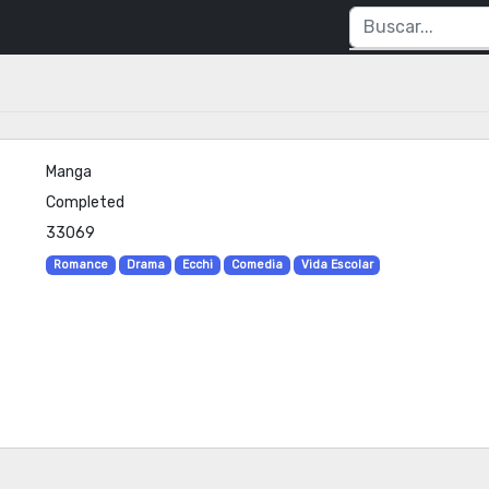
Manga
Completed
33069
Romance
Drama
Ecchi
Comedia
Vida Escolar