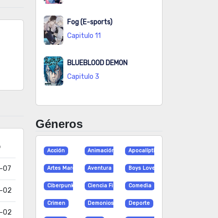
Fog (E-sports)
Capitulo 11
BLUEBLOOD DEMON
Capitulo 3
Géneros
o
Acción
Animación
Apocalíptico
-07
Artes Marciales
Aventura
Boys Love
Ciberpunk
Ciencia Ficción
Comedia
-02
Crimen
Demonios
Deporte
-02