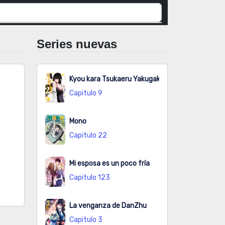
Series nuevas
Kyou kara Tsukaeru Yakugakuteki Osewa
Capitulo 9
Mono
Capitulo 22
Mi esposa es un poco fría
Capitulo 123
La venganza de DanZhu
Capitulo 3