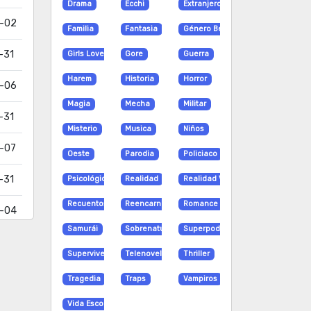
Drama
Ecchi
Extranjero
-02
Familia
Fantasia
Género Bender
-31
Girls Love
Gore
Guerra
Harem
Historia
Horror
-06
Magia
Mecha
Militar
-31
Misterio
Musica
Niños
-07
Oeste
Parodia
Policiaco
-31
Psicológico
Realidad
Realidad Virtual
Recuentos de la vida
Reencarnación
Romance
-04
Samurái
Sobrenatural
Superpoderes
-04
Supervivencia
Telenovela
Thriller
-03
Tragedia
Traps
Vampiros
-05
Vida Escolar